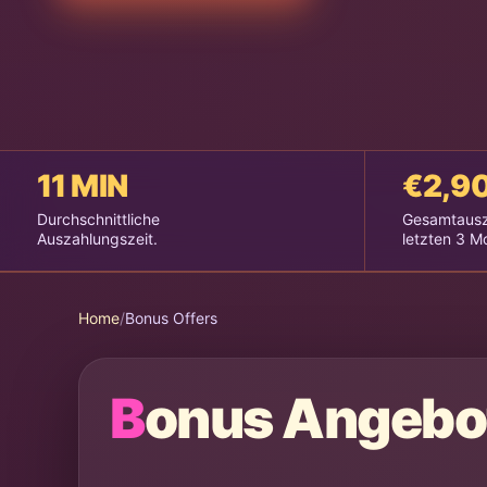
11 MIN
€2,90
Durchschnittliche
Gesamtausz
Auszahlungszeit.
letzten 3 M
Home
/
Bonus Offers
Bonus Angebo