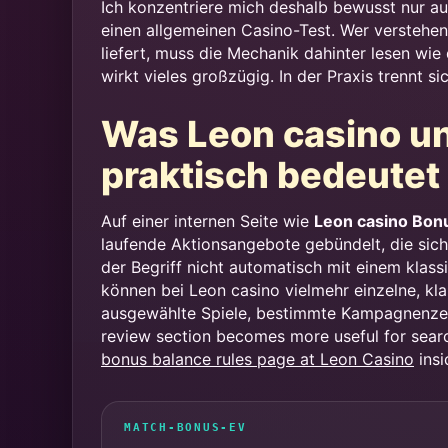
Ich konzentriere mich deshalb bewusst nur 
einen allgemeinen Casino-Test. Wer verstehen
liefert, muss die Mechanik dahinter lesen wie
wirkt vieles großzügig. In der Praxis trennt si
Was Leon casino un
praktisch bedeutet
Auf einer internen Seite wie
Leon casino Bon
laufende Aktionsangebote gebündelt, die sich 
der Begriff nicht automatisch mit einem klas
können bei Leon casino vielmehr einzelne, kla
ausgewählte Spiele, bestimmte Kampagnenzeit
review section becomes more useful for sear
bonus balance rules page at Leon Casino
insi
MATCH-BONUS-EV