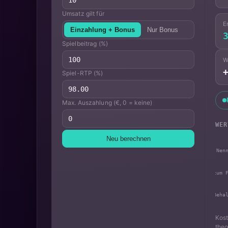
Umsatz gilt für
E
Einzahlung + Bonus
Nur Bonus
Spielbeitrag (%)
W
Spiel-RTP (%)
Max. Auszahlung (€, 0 = keine)
WER
Neu berechnen
Nen
Kosten zum 
Beha
Kost
theo