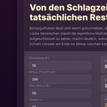
Von den Schlagze
tatsächlichen Res
Bonusguthaben lässt sich leicht gutschreiben, ab
Lücke dazwischen steckt die eigentliche Mathem
aufgeschlüsselt zu sehen, macht deutlich, waru
hohem Umsatz am Ende ins Minus rutschen kan
Einzahlung (€)
G
Bonus-Prozentsatz
E
Max. Bonus (€)
K
Umsatz ×