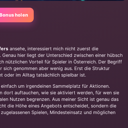
Bonus holen
fers
ansehe, interessiert mich nicht zuerst die
 Genau hier liegt der Unterschied zwischen einer hübsch
 nützlichen Vorteil für Spieler in Österreich. Der Begriff
für sich genommen aber wenig aus. Erst die Struktur
 oder im Alltag tatsächlich spielbar ist.
t einfach um irgendeinen Sammelplatz für Aktionen.
 dort auftauchen, wie sie aktiviert werden, für wen sie
len Nutzen begrenzen. Aus meiner Sicht ist genau das
icht die Höhe eines Angebots entscheidet, sondern die
 zugelassenen Spielen, Mindesteinsatz und möglichen