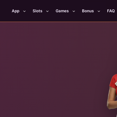
App
Slots
Games
Bonus
FAQ
0