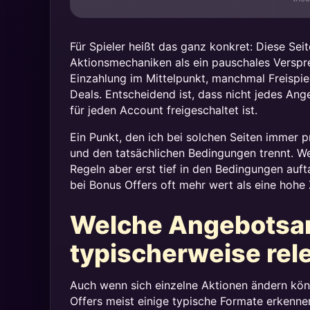
Für Spieler heißt das ganz konkret: Diese Seit
Aktionsmechaniken als ein pauschales Verspr
Einzahlung im Mittelpunkt, manchmal Freispie
Deals. Entscheidend ist, dass nicht jedes An
für jeden Account freigeschaltet ist.
Ein Punkt, den ich bei solchen Seiten immer 
und den tatsächlichen Bedingungen trennt. W
Regeln aber erst tief in den Bedingungen auft
bei Bonus Offers oft mehr wert als eine hohe 
Welche Angebotsar
typischerweise rel
Auch wenn sich einzelne Aktionen ändern könn
Offers meist einige typische Formate erkennen